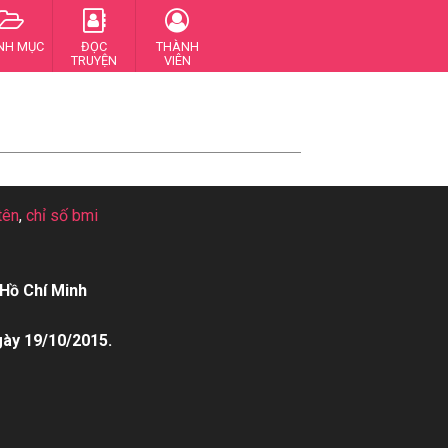
NH MỤC
ĐỌC
THÀNH
TRUYỆN
VIÊN
tên
,
chỉ số bmi
Hồ Chí Minh
gày 19/10/2015.