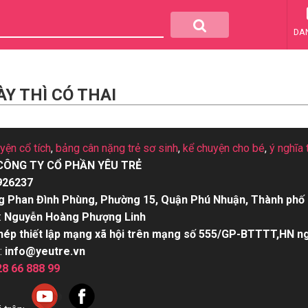
DA
Y THÌ CÓ THAI
uyện cổ tích
,
bảng cân nặng trẻ sơ sinh
,
kể chuyện cho bé
,
ý nghĩa 
CÔNG TY CỔ PHẦN YÊU TRẺ
926237
g Phan Đình Phùng, Phường 15, Quận Phú Nhuận, Thành phố 
:
Nguyễn Hoàng Phượng Linh
hép thiết lập mạng xã hội trên mạng số 555/GP-BTTTT,HN n
:
info@yeutre.vn
28 66 888 99