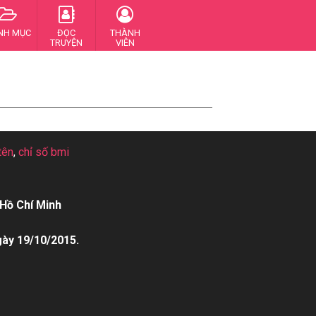
NH MỤC
ĐỌC
THÀNH
TRUYỆN
VIÊN
tên
,
chỉ số bmi
Hồ Chí Minh
gày 19/10/2015.