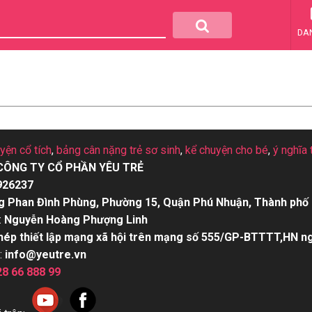
DA
uyện cổ tích
,
bảng cân nặng trẻ sơ sinh
,
kể chuyện cho bé
,
ý nghĩa 
CÔNG TY CỔ PHẦN YÊU TRẺ
926237
g Phan Đình Phùng, Phường 15, Quận Phú Nhuận, Thành phố 
:
Nguyễn Hoàng Phượng Linh
hép thiết lập mạng xã hội trên mạng số 555/GP-BTTTT,HN n
:
info@yeutre.vn
28 66 888 99