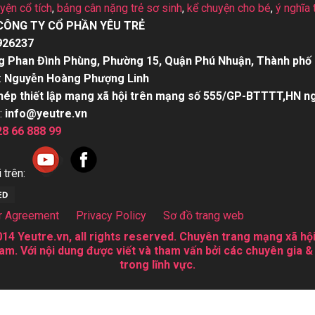
uyện cổ tích
,
bảng cân nặng trẻ sơ sinh
,
kể chuyện cho bé
,
ý nghĩa 
CÔNG TY CỔ PHẦN YÊU TRẺ
926237
g Phan Đình Phùng, Phường 15, Quận Phú Nhuận, Thành phố 
:
Nguyễn Hoàng Phượng Linh
hép thiết lập mạng xã hội trên mạng số 555/GP-BTTTT,HN n
:
info@yeutre.vn
28 66 888 99
 trên:
r Agreement
Privacy Policy
Sơ đồ trang web
14 Yeutre.vn, all rights reserved. Chuyên trang mạng xã hội
am. Với nội dung được viết và tham vấn bởi các chuyên gia &
trong lĩnh vực.