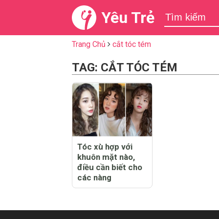
Yêu Trẻ
Trang Chủ
cắt tóc tém
TAG: CẮT TÓC TÉM
Tóc xù hợp với
khuôn mặt nào,
điều cần biết cho
các nàng