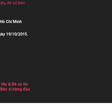
tên
,
chỉ số bmi
Hồ Chí Minh
gày 19/10/2015.
 Mẹ & Bé uy tín
 Bác sĩ hàng đầu