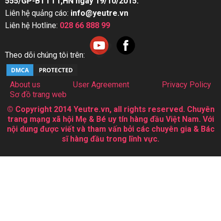
555/GP-BTTTT,HN ngày 19/10/2015.
Liên hệ quảng cáo:
info@yeutre.vn
Liên hệ Hotline:
028 66 888 99
Theo dõi chúng tôi trên:
About us
User Agreement
Privacy Policy
Sơ đồ trang web
© Copyright 2014 Yeutre.vn, all rights reserved. Chuyên
trang mạng xã hội Mẹ & Bé uy tín hàng đầu Việt Nam. Với
nội dung được viết và tham vấn bởi các chuyên gia & Bác
sĩ hàng đầu trong lĩnh vực.