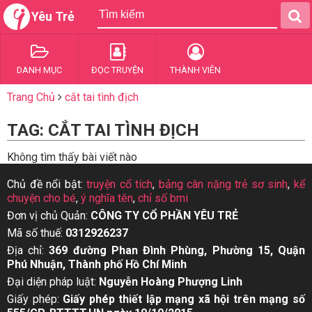
Yêu Trẻ
DANH MỤC
ĐỌC TRUYỆN
THÀNH VIÊN
Trang Chủ
cắt tai tình địch
TAG: CẮT TAI TÌNH ĐỊCH
Không tìm thấy bài viết nào
Chủ đề nổi bật:
truyện cổ tích
,
bảng cân nặng trẻ sơ sinh
,
kể
chuyện cho bé
,
ý nghĩa tên
,
chỉ số bmi
Đơn vị chủ Quản:
CÔNG TY CỔ PHẦN YÊU TRẺ
Mã số thuế:
0312926237
Địa chỉ:
369 đường Phan Đình Phùng, Phường 15, Quận
Phú Nhuận, Thành phố Hồ Chí Minh
Đại diện pháp luật:
Nguyễn Hoàng Phượng Linh
Giấy phép:
Giấy phép thiết lập mạng xã hội trên mạng số