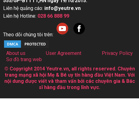
555/GP-BTTTT,HN ngày 19/10/2015.
Liên hệ quảng cáo:
info@yeutre.vn
Liên hệ Hotline:
028 66 888 99
Theo dõi chúng tôi trên:
About us
User Agreement
Privacy Policy
Sơ đồ trang web
© Copyright 2014 Yeutre.vn, all rights reserved. Chuyên
trang mạng xã hội Mẹ & Bé uy tín hàng đầu Việt Nam. Với
nội dung được viết và tham vấn bởi các chuyên gia & Bác
sĩ hàng đầu trong lĩnh vực.