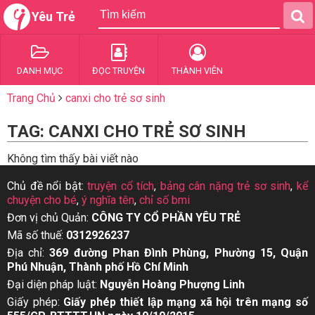
Yêu Trẻ
DANH MỤC
ĐỌC TRUYỆN
THÀNH VIÊN
Trang Chủ
canxi cho trẻ sơ sinh
TAG: CANXI CHO TRẺ SƠ SINH
Không tìm thấy bài viết nào
Chủ đề nổi bật:
truyện cổ tích
,
bảng cân nặng trẻ sơ sinh
,
kể
chuyện cho bé
,
ý nghĩa tên
,
chỉ số bmi
Đơn vị chủ Quản:
CÔNG TY CỔ PHẦN YÊU TRẺ
Mã số thuế:
0312926237
Địa chỉ:
369 đường Phan Đình Phùng, Phường 15, Quận
Phú Nhuận, Thành phố Hồ Chí Minh
Đại diện pháp luật:
Nguyễn Hoàng Phượng Linh
Giấy phép:
Giấy phép thiết lập mạng xã hội trên mạng số