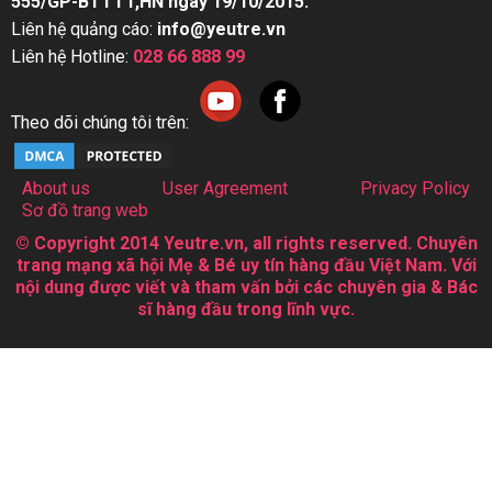
555/GP-BTTTT,HN ngày 19/10/2015.
Liên hệ quảng cáo:
info@yeutre.vn
Liên hệ Hotline:
028 66 888 99
Theo dõi chúng tôi trên:
About us
User Agreement
Privacy Policy
Sơ đồ trang web
© Copyright 2014 Yeutre.vn, all rights reserved. Chuyên
trang mạng xã hội Mẹ & Bé uy tín hàng đầu Việt Nam. Với
nội dung được viết và tham vấn bởi các chuyên gia & Bác
sĩ hàng đầu trong lĩnh vực.