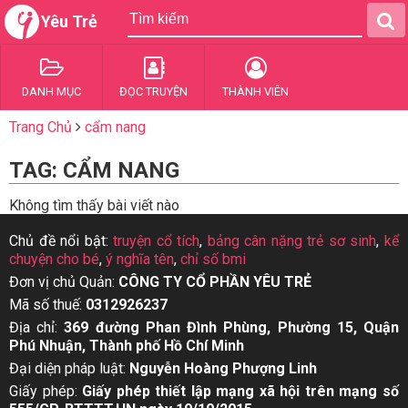
Yêu Trẻ
DANH MỤC
ĐỌC TRUYỆN
THÀNH VIÊN
Trang Chủ
cẩm nang
TAG: CẨM NANG
Không tìm thấy bài viết nào
Chủ đề nổi bật:
truyện cổ tích
,
bảng cân nặng trẻ sơ sinh
,
kể
chuyện cho bé
,
ý nghĩa tên
,
chỉ số bmi
Đơn vị chủ Quản:
CÔNG TY CỔ PHẦN YÊU TRẺ
Mã số thuế:
0312926237
Địa chỉ:
369 đường Phan Đình Phùng, Phường 15, Quận
Phú Nhuận, Thành phố Hồ Chí Minh
Đại diện pháp luật:
Nguyễn Hoàng Phượng Linh
Giấy phép:
Giấy phép thiết lập mạng xã hội trên mạng số