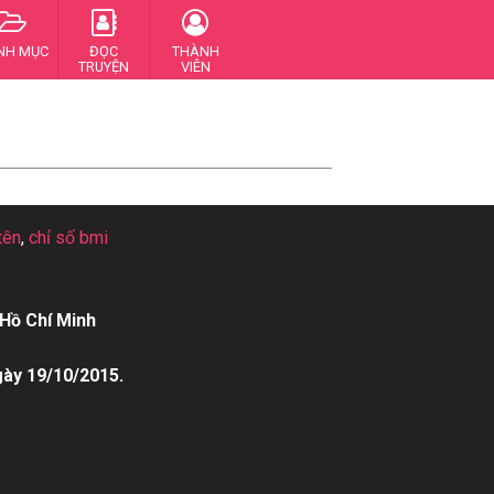
NH MỤC
ĐỌC
THÀNH
TRUYỆN
VIÊN
tên
,
chỉ số bmi
Hồ Chí Minh
gày 19/10/2015.