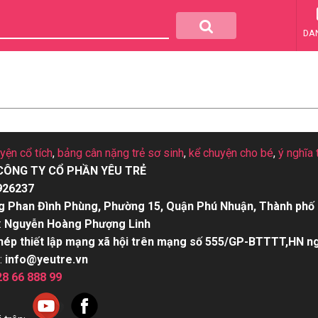
DA
uyện cổ tích
,
bảng cân nặng trẻ sơ sinh
,
kể chuyện cho bé
,
ý nghĩa 
CÔNG TY CỔ PHẦN YÊU TRẺ
926237
g Phan Đình Phùng, Phường 15, Quận Phú Nhuận, Thành phố 
:
Nguyễn Hoàng Phượng Linh
hép thiết lập mạng xã hội trên mạng số 555/GP-BTTTT,HN n
:
info@yeutre.vn
28 66 888 99