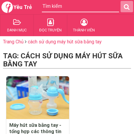
Yêu Trẻ
DANH MỤC
ĐỌC TRUYỆN
THÀNH VIÊN
Trang Chủ
cách sử dụng máy hút sữa bằng tay
TAG: CÁCH SỬ DỤNG MÁY HÚT SỮA
BẰNG TAY
Máy hút sữa bằng tay -
tổng hợp các thông tin