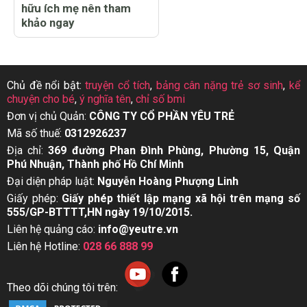
hữu ích mẹ nên tham
khảo ngay
Chủ đề nổi bật:
truyện cổ tích
,
bảng cân nặng trẻ sơ sinh
,
kể
chuyện cho bé
,
ý nghĩa tên
,
chỉ số bmi
Đơn vị chủ Quản:
CÔNG TY CỔ PHẦN YÊU TRẺ
Mã số thuế:
0312926237
Địa chỉ:
369 đường Phan Đình Phùng, Phường 15, Quận
Phú Nhuận, Thành phố Hồ Chí Minh
Đại diện pháp luật:
Nguyễn Hoàng Phượng Linh
Giấy phép:
Giấy phép thiết lập mạng xã hội trên mạng số
555/GP-BTTTT,HN ngày 19/10/2015.
Liên hệ quảng cáo:
info@yeutre.vn
Liên hệ Hotline:
028 66 888 99
Theo dõi chúng tôi trên: