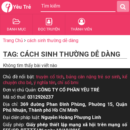
Yêu Trẻ
DANH MỤC
ĐỌC TRUYỆN
THÀNH VIÊN
Trang Chủ
cách sinh thường dễ dàng
TAG: CÁCH SINH THƯỜNG DỄ DÀNG
Không tìm thấy bài viết nào
Chủ đề nổi bật:
truyện cổ tích
,
bảng cân nặng trẻ sơ sinh
,
kể
chuyện cho bé
,
ý nghĩa tên
,
chỉ số bmi
Đơn vị chủ Quản:
CÔNG TY CỔ PHẦN YÊU TRẺ
Mã số thuế:
0312926237
Địa chỉ:
369 đường Phan Đình Phùng, Phường 15, Quận
Phú Nhuận, Thành phố Hồ Chí Minh
Đại diện pháp luật:
Nguyễn Hoàng Phượng Linh
Giấy phép:
Giấy phép thiết lập mạng xã hội trên mạng số