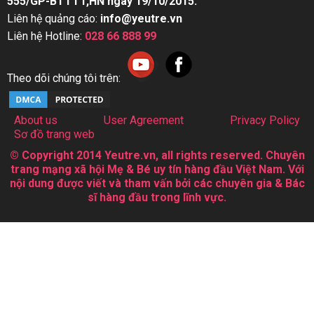
555/GP-BTTTT,HN ngày 19/10/2015.
Liên hệ quảng cáo:
info@yeutre.vn
Liên hệ Hotline:
028 66 888 99
Theo dõi chúng tôi trên:
About us
User Agreement
Privacy Policy
Sơ đồ trang web
© Copyright 2014 Yeutre.vn, all rights reserved. Chuyên
trang mạng xã hội Mẹ & Bé uy tín hàng đầu Việt Nam. Với
nội dung được viết và tham vấn bởi các chuyên gia & Bác
sĩ hàng đầu trong lĩnh vực.