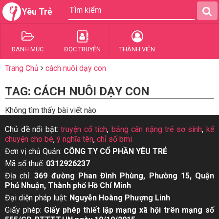
Yêu Trẻ
DANH MỤC
ĐỌC TRUYỆN
THÀNH VIÊN
Trang Chủ
cách nuôi dạy con
TAG: CÁCH NUÔI DẠY CON
Không tìm thấy bài viết nào
Chủ đề nổi bật:
truyện cổ tích
,
bảng cân nặng trẻ sơ sinh
,
kể
chuyện cho bé
,
ý nghĩa tên
,
chỉ số bmi
Đơn vị chủ Quản:
CÔNG TY CỔ PHẦN YÊU TRẺ
Mã số thuế:
0312926237
Địa chỉ:
369 đường Phan Đình Phùng, Phường 15, Quận
Phú Nhuận, Thành phố Hồ Chí Minh
Đại diện pháp luật:
Nguyễn Hoàng Phượng Linh
Giấy phép:
Giấy phép thiết lập mạng xã hội trên mạng số