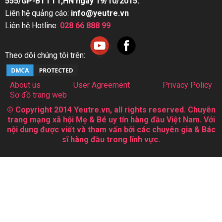
555/GP-BTTTT,HN ngày 19/10/2015.
Liên hệ quảng cáo:
info@yeutre.vn
Liên hệ Hotline:
028 66 888 99
Theo dõi chúng tôi trên:
About us
User Agreement
Privacy Policy
Sơ đồ trang web
© Copyright 2014 Yeutre.vn, all rights reserved. Chuyên
trang mạng xã hội Mẹ & Bé uy tín hàng đầu Việt Nam. Với
nội dung được viết và tham vấn bởi các chuyên gia & Bác
sĩ hàng đầu trong lĩnh vực.