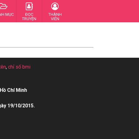
NH MỤC
ĐỌC
THÀNH
TRUYỆN
VIÊN
tên
,
chỉ số bmi
Hồ Chí Minh
gày 19/10/2015.