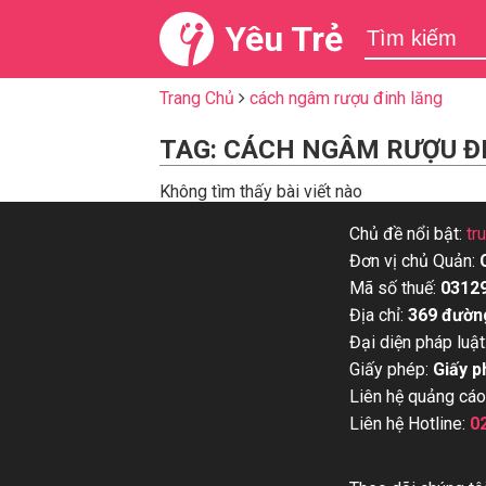
Yêu Trẻ
Trang Chủ
cách ngâm rượu đinh lăng
TAG: CÁCH NGÂM RƯỢU Đ
Không tìm thấy bài viết nào
Chủ đề nổi bật:
tr
Đơn vị chủ Quản:
Mã số thuế:
0312
Địa chỉ:
369 đườn
Đại diện pháp luật
Giấy phép:
Giấy p
Liên hệ quảng cáo
Liên hệ Hotline:
0