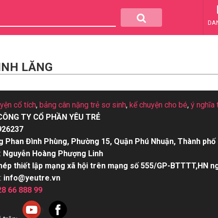
DA
INH LĂNG
uyện cổ tích
,
bảng cân nặng trẻ sơ sinh
,
kể chuyện cho bé
,
ý nghĩa 
CÔNG TY CỔ PHẦN YÊU TRẺ
926237
g Phan Đình Phùng, Phường 15, Quận Phú Nhuận, Thành phố 
:
Nguyễn Hoàng Phượng Linh
hép thiết lập mạng xã hội trên mạng số 555/GP-BTTTT,HN n
:
info@yeutre.vn
28 66 888 99