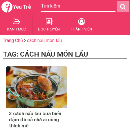
Yêu Trẻ
DANH MỤC
ĐỌC TRUYỆN
THÀNH VIÊN
Trang Chủ
cách nấu món lẩu
TAG: CÁCH NẤU MÓN LẨU
3 cách nấu lẩu cua biển
đậm đà cả nhà ai cũng
thích mê