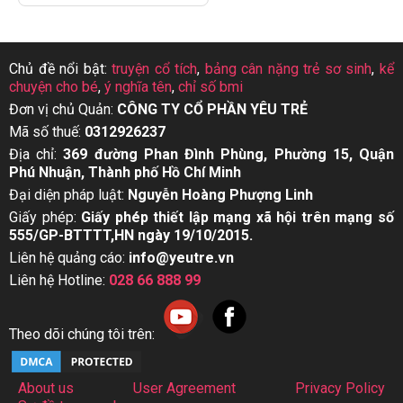
Chủ đề nổi bật:
truyện cổ tích
,
bảng cân nặng trẻ sơ sinh
,
kể
chuyện cho bé
,
ý nghĩa tên
,
chỉ số bmi
Đơn vị chủ Quản:
CÔNG TY CỔ PHẦN YÊU TRẺ
Mã số thuế:
0312926237
Địa chỉ:
369 đường Phan Đình Phùng, Phường 15, Quận
Phú Nhuận, Thành phố Hồ Chí Minh
Đại diện pháp luật:
Nguyễn Hoàng Phượng Linh
Giấy phép:
Giấy phép thiết lập mạng xã hội trên mạng số
555/GP-BTTTT,HN ngày 19/10/2015.
Liên hệ quảng cáo:
info@yeutre.vn
Liên hệ Hotline:
028 66 888 99
Theo dõi chúng tôi trên:
About us
User Agreement
Privacy Policy