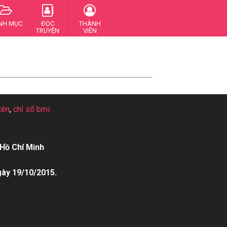
NH MỤC
ĐỌC
THÀNH
TRUYỆN
VIÊN
tên
,
chỉ số bmi
Hồ Chí Minh
gày 19/10/2015.