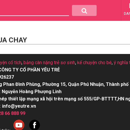
DA
UA CHAY
uyện cổ tích
,
bảng cân nặng trẻ sơ sinh
,
kể chuyện cho bé
,
ý nghĩa 
CÔNG TY CỔ PHẦN YÊU TRẺ
926237
g Phan Đình Phùng, Phường 15, Quận Phú Nhuận, Thành phố 
:
Nguyễn Hoàng Phượng Linh
hép thiết lập mạng xã hội trên mạng số 555/GP-BTTTT,HN n
:
info@yeutre.vn
28 66 888 99