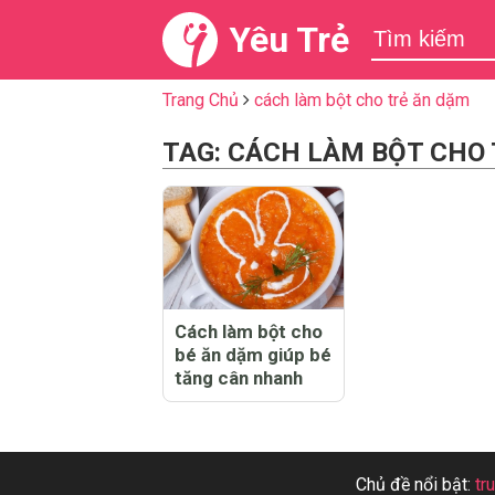
Yêu Trẻ
Trang Chủ
cách làm bột cho trẻ ăn dặm
TAG: CÁCH LÀM BỘT CHO
Cách làm bột cho
bé ăn dặm giúp bé
tăng cân nhanh
Chủ đề nổi bật:
tr