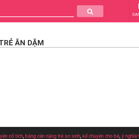
DA
 TRẺ ĂN DẶM
uyện cổ tích
,
bảng cân nặng trẻ sơ sinh
,
kể chuyện cho bé
,
ý nghĩa 