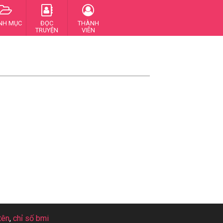
NH MỤC
ĐỌC
THÀNH
TRUYỆN
VIÊN
tên
,
chỉ số bmi