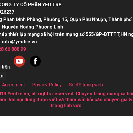
CÔNG TY CỔ PHẦN YÊU TRẺ
926237
g Phan Đình Phùng, Phường 15, Quận Phú Nhuận, Thành phố 
:
Nguyễn Hoàng Phượng Linh
hép thiết lập mạng xã hội trên mạng số 555/GP-BTTTT,HN n
:
info@yeutre.vn
28 66 888 99
 trên:
r Agreement
Privacy Policy
Sơ đồ trang web
14 Yeutre.vn, all rights reserved. Chuyên trang mạng xã hội
am. Với nội dung được viết và tham vấn bởi các chuyên gia &
trong lĩnh vực.