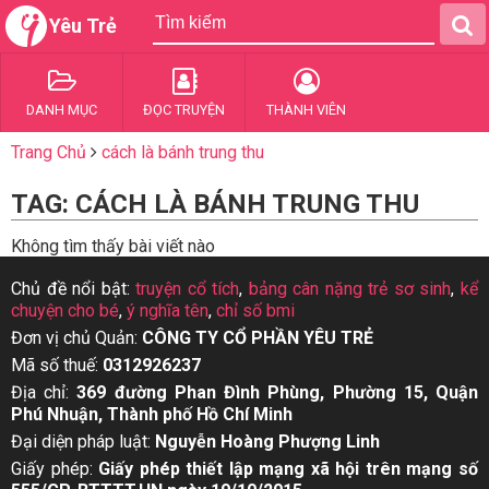
Yêu Trẻ
DANH MỤC
ĐỌC TRUYỆN
THÀNH VIÊN
Trang Chủ
cách là bánh trung thu
TAG: CÁCH LÀ BÁNH TRUNG THU
Không tìm thấy bài viết nào
Chủ đề nổi bật:
truyện cổ tích
,
bảng cân nặng trẻ sơ sinh
,
kể
chuyện cho bé
,
ý nghĩa tên
,
chỉ số bmi
Đơn vị chủ Quản:
CÔNG TY CỔ PHẦN YÊU TRẺ
Mã số thuế:
0312926237
Địa chỉ:
369 đường Phan Đình Phùng, Phường 15, Quận
Phú Nhuận, Thành phố Hồ Chí Minh
Đại diện pháp luật:
Nguyễn Hoàng Phượng Linh
Giấy phép:
Giấy phép thiết lập mạng xã hội trên mạng số