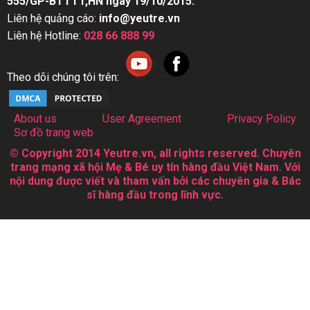
555/GP-BTTTT,HN ngày 19/10/2015.
Liên hệ quảng cáo:
info@yeutre.vn
Liên hệ Hotline:
028 66 888 99
Theo dõi chúng tôi trên:
About us
User Agreement
Privacy Policy
Sơ đồ trang web
© Copyright 2014 Yeutre.vn, all rights reserved. Chuyên
trang mạng xã hội Mẹ & Bé uy tín hàng đầu Việt Nam. Với
nội dung được viết và tham vấn bởi các chuyên gia & Bác
sĩ hàng đầu trong lĩnh vực.