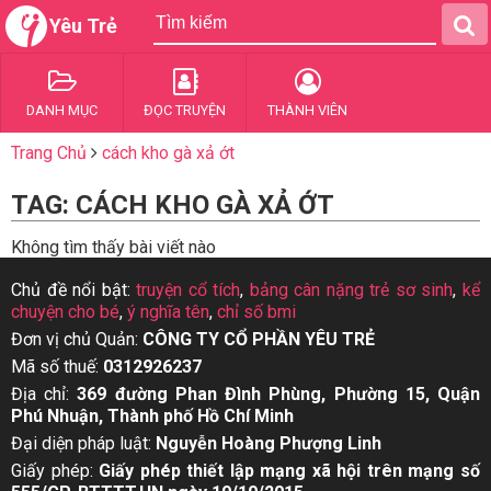
Yêu Trẻ
DANH MỤC
ĐỌC TRUYỆN
THÀNH VIÊN
Trang Chủ
cách kho gà xả ớt
TAG: CÁCH KHO GÀ XẢ ỚT
Không tìm thấy bài viết nào
Chủ đề nổi bật:
truyện cổ tích
,
bảng cân nặng trẻ sơ sinh
,
kể
chuyện cho bé
,
ý nghĩa tên
,
chỉ số bmi
Đơn vị chủ Quản:
CÔNG TY CỔ PHẦN YÊU TRẺ
Mã số thuế:
0312926237
Địa chỉ:
369 đường Phan Đình Phùng, Phường 15, Quận
Phú Nhuận, Thành phố Hồ Chí Minh
Đại diện pháp luật:
Nguyễn Hoàng Phượng Linh
Giấy phép:
Giấy phép thiết lập mạng xã hội trên mạng số