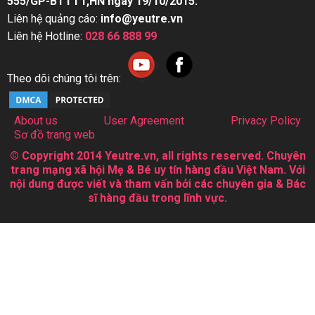
555/GP-BTTTT,HN ngày 19/10/2015.
Liên hệ quảng cáo:
info@yeutre.vn
Liên hệ Hotline:
028 66 888 99
Theo dõi chúng tôi trên:
About us
User Agreement
Privacy Policy
Sơ đồ trang web
© Copyright 2014 Yeutre.vn, all rights reserved. Chuyên
trang mạng xã hội Mẹ & Bé uy tín hàng đầu Việt Nam. Với
nội dung được viết và tham vấn bởi các chuyên gia & Bác
sĩ hàng đầu trong lĩnh vực.