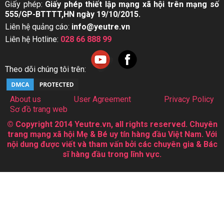
Giấy phép:
Giấy phép thiết lập mạng xã hội trên mạng số
555/GP-BTTTT,HN ngày 19/10/2015.
Liên hệ quảng cáo:
info@yeutre.vn
Liên hệ Hotline:
028 66 888 99
Theo dõi chúng tôi trên:
About us
User Agreement
Privacy Policy
Sơ đồ trang web
© Copyright 2014 Yeutre.vn, all rights reserved. Chuyên
trang mạng xã hội Mẹ & Bé uy tín hàng đầu Việt Nam. Với
nội dung được viết và tham vấn bởi các chuyên gia & Bác
sĩ hàng đầu trong lĩnh vực.