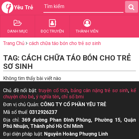
Yêu Trẻ
DANH MỤC
ĐỌC TRUYỆN
THÀNH VIÊN
Trang Chủ
cách chữa táo bón cho trẻ sơ sinh
TAG: CÁCH CHỮA TÁO BÓN CHO TRẺ
SƠ SINH
Không tìm thấy bài viết nào
Chủ đề nổi bật:
truyện cổ tích
,
bảng cân nặng trẻ sơ sinh
,
kể
chuyện cho bé
,
ý nghĩa tên
,
chỉ số bmi
Đơn vị chủ Quản:
CÔNG TY CỔ PHẦN YÊU TRẺ
Mã số thuế:
0312926237
Địa chỉ:
369 đường Phan Đình Phùng, Phường 15, Quận
Phú Nhuận, Thành phố Hồ Chí Minh
Đại diện pháp luật:
Nguyễn Hoàng Phượng Linh