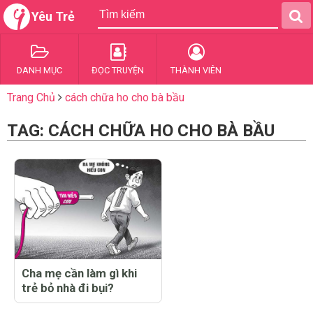
Yêu Trẻ
DANH MỤC
ĐỌC TRUYỆN
THÀNH VIÊN
Trang Chủ
cách chữa ho cho bà bầu
TAG: CÁCH CHỮA HO CHO BÀ BẦU
Cha mẹ cần làm gì khi
trẻ bỏ nhà đi bụi?