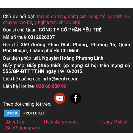
Chủ đề nổi bật:
truyện cổ tích
,
bảng cân nặng trẻ sơ sinh
,
kể
chuyện cho bé
,
ý nghĩa tên
,
chỉ số bmi
Đơn vị chủ Quản:
CÔNG TY CỔ PHẦN YÊU TRẺ
Mã số thuế:
0312926237
Địa chỉ:
369 đường Phan Đình Phùng, Phường 15, Quận
Phú Nhuận, Thành phố Hồ Chí Minh
Đại diện pháp luật:
Nguyễn Hoàng Phượng Linh
Giấy phép:
Giấy phép thiết lập mạng xã hội trên mạng số
555/GP-BTTTT,HN ngày 19/10/2015.
Liên hệ quảng cáo:
info@yeutre.vn
Liên hệ Hotline:
028 66 888 99
Theo dõi chúng tôi trên:
About us
User Agreement
Privacy Policy
Sơ đồ trang web