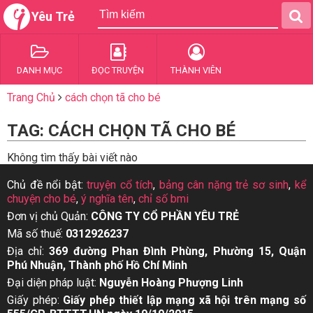
Yêu Trẻ
DANH MỤC
ĐỌC TRUYỆN
THÀNH VIÊN
Trang Chủ
cách chọn tã cho bé
TAG: CÁCH CHỌN TÃ CHO BÉ
Không tìm thấy bài viết nào
Chủ đề nổi bật:
truyện cổ tích
,
bảng cân nặng trẻ sơ sinh
,
kể
chuyện cho bé
,
ý nghĩa tên
,
chỉ số bmi
Đơn vị chủ Quản:
CÔNG TY CỔ PHẦN YÊU TRẺ
Mã số thuế:
0312926237
Địa chỉ:
369 đường Phan Đình Phùng, Phường 15, Quận
Phú Nhuận, Thành phố Hồ Chí Minh
Đại diện pháp luật:
Nguyễn Hoàng Phượng Linh
Giấy phép:
Giấy phép thiết lập mạng xã hội trên mạng số