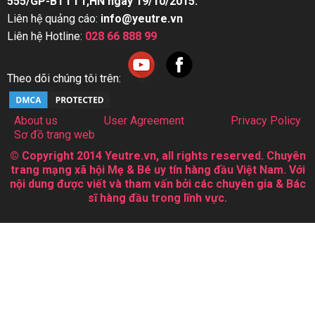
555/GP-BTTTT,HN ngày 19/10/2015.
Liên hệ quảng cáo:
info@yeutre.vn
Liên hệ Hotline:
028 66 888 99
Theo dõi chúng tôi trên:
About us
User Agreement
Privacy Policy
Sơ đồ trang web
© Copyright 2014 Yeutre.vn, all rights reserved. Chuyên
trang mạng xã hội Mẹ & Bé uy tín hàng đầu Việt Nam. Với
nội dung được viết và tham vấn bởi các chuyên gia & Bác
sĩ hàng đầu trong lĩnh vực.