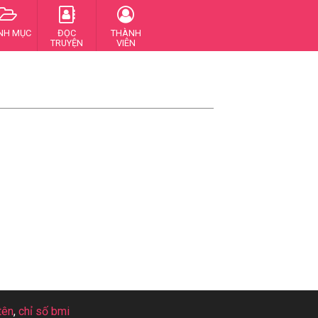
NH MỤC
ĐỌC
THÀNH
TRUYỆN
VIÊN
tên
,
chỉ số bmi