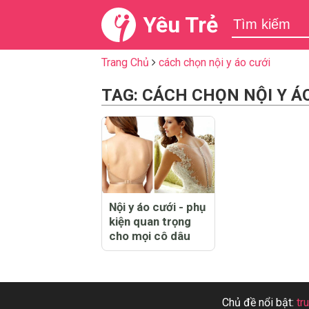
Yêu Trẻ
Trang Chủ
cách chọn nội y áo cưới
TAG: CÁCH CHỌN NỘI Y Á
Nội y áo cưới - phụ
kiện quan trọng
cho mọi cô dâu
Chủ đề nổi bật:
tr