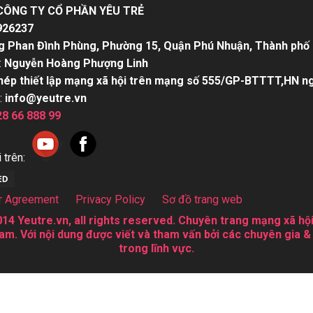
CÔNG TY CỔ PHẦN YÊU TRẺ
926237
g Phan Đình Phùng, Phường 15, Quận Phú Nhuận, Thành phố 
:
Nguyễn Hoàng Phượng Linh
hép thiết lập mạng xã hội trên mạng số 555/GP-BTTTT,HN n
:
info@yeutre.vn
28 66 888 99
 trên:
r Agreement
Privacy Policy
Sơ đồ trang web
14 Yeutre.vn, all rights reserved. Chuyên trang mạng xã hội
am. Với nội dung được viết và tham vấn bởi các chuyên gia &
trong lĩnh vực.