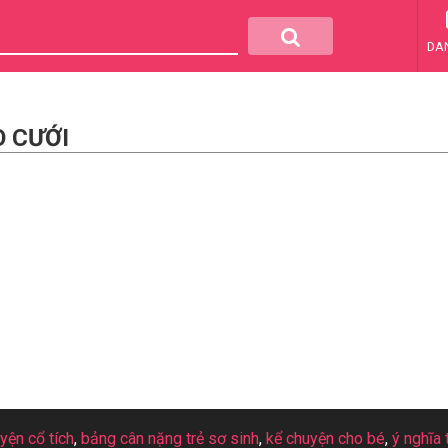
DA
O CƯỚI
uyện cổ tích
,
bảng cân nặng trẻ sơ sinh
,
kể chuyện cho bé
,
ý nghĩa 