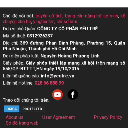
Chủ đề nổi bật:
truyện cổ tích
,
bảng cân nặng trẻ sơ sinh
,
kể
chuyện cho bé
,
ý nghĩa tên
,
chỉ số bmi
Đơn vị chủ Quản:
CÔNG TY CỔ PHẦN YÊU TRẺ
Mã số thuế:
0312926237
Địa chỉ:
369 đường Phan Đình Phùng, Phường 15, Quận
Phú Nhuận, Thành phố Hồ Chí Minh
Đại diện pháp luật:
Nguyễn Hoàng Phượng Linh
Giấy phép:
Giấy phép thiết lập mạng xã hội trên mạng số
555/GP-BTTTT,HN ngày 19/10/2015.
Liên hệ quảng cáo:
info@yeutre.vn
Liên hệ Hotline:
028 66 888 99
Theo dõi chúng tôi trên:
About us
User Agreement
Privacy Policy
Sơ đồ trang web