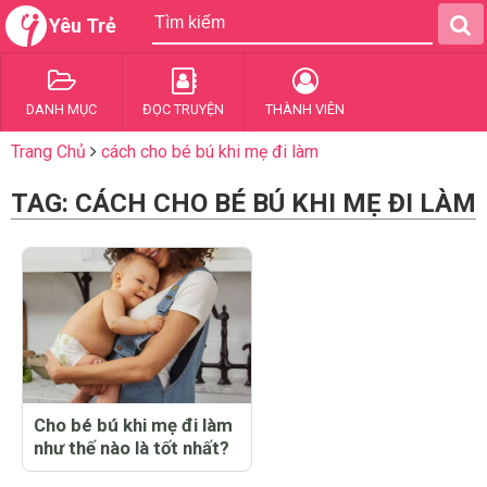
Yêu Trẻ
DANH MỤC
ĐỌC TRUYỆN
THÀNH VIÊN
Trang Chủ
cách cho bé bú khi mẹ đi làm
TAG: CÁCH CHO BÉ BÚ KHI MẸ ĐI LÀM
Cho bé bú khi mẹ đi làm
như thế nào là tốt nhất?