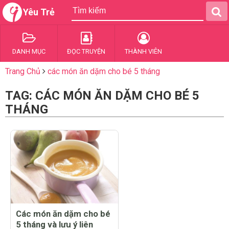
Yêu Trẻ
DANH MỤC
ĐỌC TRUYỆN
THÀNH VIÊN
Trang Chủ
các món ăn dặm cho bé 5 tháng
TAG: CÁC MÓN ĂN DẶM CHO BÉ 5
THÁNG
Các món ăn dặm cho bé
5 tháng và lưu ý liên