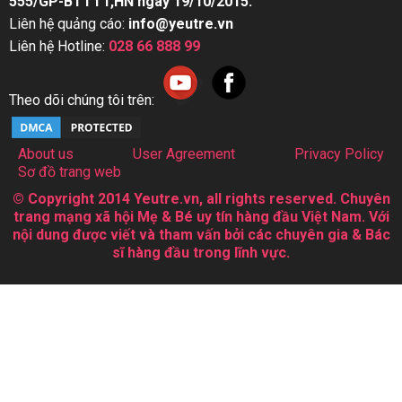
555/GP-BTTTT,HN ngày 19/10/2015.
Liên hệ quảng cáo:
info@yeutre.vn
Liên hệ Hotline:
028 66 888 99
Theo dõi chúng tôi trên:
About us
User Agreement
Privacy Policy
Sơ đồ trang web
© Copyright 2014 Yeutre.vn, all rights reserved. Chuyên
trang mạng xã hội Mẹ & Bé uy tín hàng đầu Việt Nam. Với
nội dung được viết và tham vấn bởi các chuyên gia & Bác
sĩ hàng đầu trong lĩnh vực.