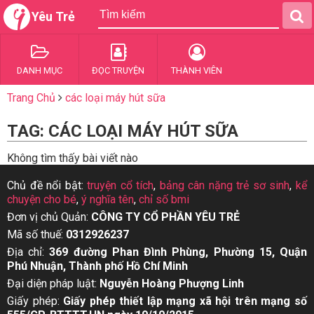
Yêu Trẻ
DANH MỤC
ĐỌC TRUYỆN
THÀNH VIÊN
Trang Chủ
các loại máy hút sữa
TAG: CÁC LOẠI MÁY HÚT SỮA
Không tìm thấy bài viết nào
Chủ đề nổi bật:
truyện cổ tích
,
bảng cân nặng trẻ sơ sinh
,
kể
chuyện cho bé
,
ý nghĩa tên
,
chỉ số bmi
Đơn vị chủ Quản:
CÔNG TY CỔ PHẦN YÊU TRẺ
Mã số thuế:
0312926237
Địa chỉ:
369 đường Phan Đình Phùng, Phường 15, Quận
Phú Nhuận, Thành phố Hồ Chí Minh
Đại diện pháp luật:
Nguyễn Hoàng Phượng Linh
Giấy phép:
Giấy phép thiết lập mạng xã hội trên mạng số