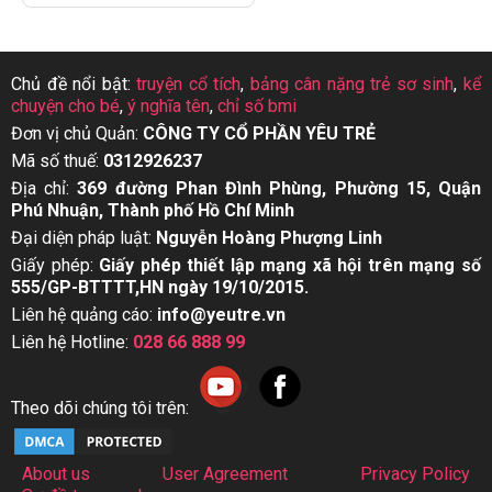
Chủ đề nổi bật:
truyện cổ tích
,
bảng cân nặng trẻ sơ sinh
,
kể
chuyện cho bé
,
ý nghĩa tên
,
chỉ số bmi
Đơn vị chủ Quản:
CÔNG TY CỔ PHẦN YÊU TRẺ
Mã số thuế:
0312926237
Địa chỉ:
369 đường Phan Đình Phùng, Phường 15, Quận
Phú Nhuận, Thành phố Hồ Chí Minh
Đại diện pháp luật:
Nguyễn Hoàng Phượng Linh
Giấy phép:
Giấy phép thiết lập mạng xã hội trên mạng số
555/GP-BTTTT,HN ngày 19/10/2015.
Liên hệ quảng cáo:
info@yeutre.vn
Liên hệ Hotline:
028 66 888 99
Theo dõi chúng tôi trên:
About us
User Agreement
Privacy Policy