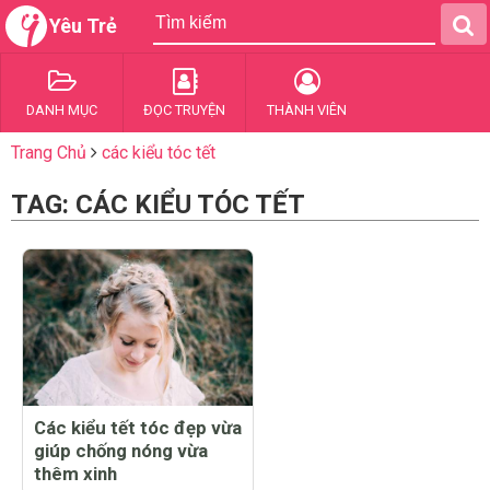
Yêu Trẻ
DANH MỤC
ĐỌC TRUYỆN
THÀNH VIÊN
Trang Chủ
các kiểu tóc tết
TAG: CÁC KIỂU TÓC TẾT
Các kiểu tết tóc đẹp vừa
giúp chống nóng vừa
thêm xinh