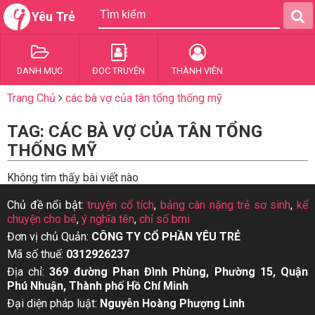
Yêu Trẻ
DANH MỤC
ĐỌC TRUYỆN
THÀNH VIÊN
Trang Chủ
các bà vợ của tân tổng thống mỹ
TAG: CÁC BÀ VỢ CỦA TÂN TỔNG
THỐNG MỸ
Không tìm thấy bài viết nào
Chủ đề nổi bật:
truyện cổ tích
,
bảng cân nặng trẻ sơ sinh
,
kể
chuyện cho bé
,
ý nghĩa tên
,
chỉ số bmi
Đơn vị chủ Quản:
CÔNG TY CỔ PHẦN YÊU TRẺ
Mã số thuế:
0312926237
Địa chỉ:
369 đường Phan Đình Phùng, Phường 15, Quận
Phú Nhuận, Thành phố Hồ Chí Minh
Đại diện pháp luật:
Nguyễn Hoàng Phượng Linh