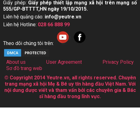
Giấy phép:
Giấy phép thiết lập mạng xã hội trên mạng số
555/GP-BTTTT,HN ngày 19/10/2015.
Liên hệ quảng cáo:
info@yeutre.vn
Liên hệ Hotline:
028 66 888 99
Theo dõi chúng tôi trên:
About us
User Agreement
Privacy Policy
Sơ đồ trang web
© Copyright 2014 Yeutre.vn, all rights reserved. Chuyên
trang mạng xã hội Mẹ & Bé uy tín hàng đầu Việt Nam. Với
nội dung được viết và tham vấn bởi các chuyên gia & Bác
sĩ hàng đầu trong lĩnh vực.