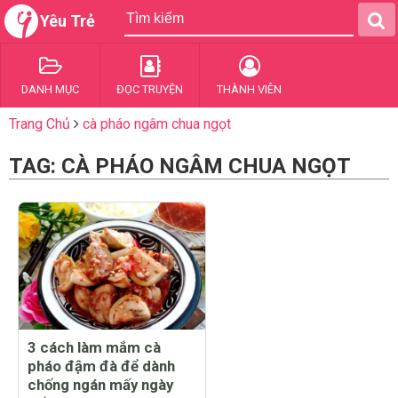
Yêu Trẻ
DANH MỤC
ĐỌC TRUYỆN
THÀNH VIÊN
Trang Chủ
cà pháo ngâm chua ngọt
TAG: CÀ PHÁO NGÂM CHUA NGỌT
3 cách làm mắm cà
pháo đậm đà để dành
chống ngán mấy ngày