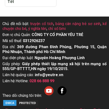
Tết
Chủ đề nổi bật:
truyện cổ tích
,
bảng cân nặng trẻ sơ sinh
,
kể
chuyện cho bé
,
ý nghĩa tên
,
chỉ số bmi
Đơn vị chủ Quản:
CÔNG TY CỔ PHẦN YÊU TRẺ
Mã số thuế:
0312926237
Địa chỉ:
369 đường Phan Đình Phùng, Phường 15, Quận
Phú Nhuận, Thành phố Hồ Chí Minh
Đại diện pháp luật:
Nguyễn Hoàng Phượng Linh
Giấy phép:
Giấy phép thiết lập mạng xã hội trên mạng số
555/GP-BTTTT,HN ngày 19/10/2015.
Liên hệ quảng cáo:
info@yeutre.vn
Liên hệ Hotline:
028 66 888 99
Theo dõi chúng tôi trên: