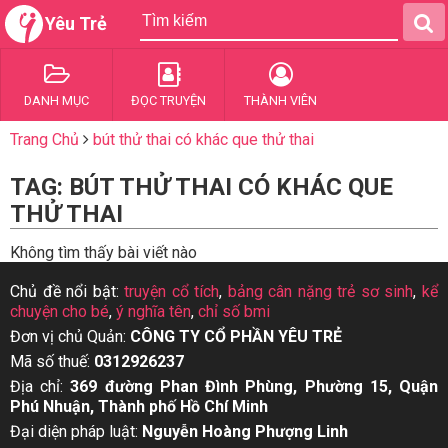
Yêu Trẻ
DANH MỤC
ĐỌC TRUYỆN
THÀNH VIÊN
Trang Chủ
bút thử thai có khác que thử thai
TAG: BÚT THỬ THAI CÓ KHÁC QUE
THỬ THAI
Không tìm thấy bài viết nào
Chủ đề nổi bật:
truyện cổ tích
,
bảng cân nặng trẻ sơ sinh
,
kể
chuyện cho bé
,
ý nghĩa tên
,
chỉ số bmi
Đơn vị chủ Quản:
CÔNG TY CỔ PHẦN YÊU TRẺ
Mã số thuế:
0312926237
Địa chỉ:
369 đường Phan Đình Phùng, Phường 15, Quận
Phú Nhuận, Thành phố Hồ Chí Minh
Đại diện pháp luật:
Nguyễn Hoàng Phượng Linh