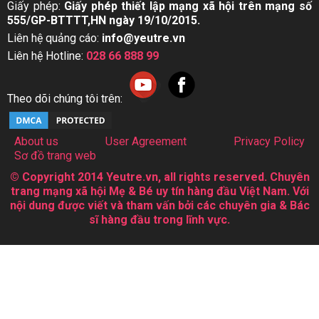
Giấy phép:
Giấy phép thiết lập mạng xã hội trên mạng số
555/GP-BTTTT,HN ngày 19/10/2015.
Liên hệ quảng cáo:
info@yeutre.vn
Liên hệ Hotline:
028 66 888 99
Theo dõi chúng tôi trên:
About us
User Agreement
Privacy Policy
Sơ đồ trang web
© Copyright 2014 Yeutre.vn, all rights reserved. Chuyên
trang mạng xã hội Mẹ & Bé uy tín hàng đầu Việt Nam. Với
nội dung được viết và tham vấn bởi các chuyên gia & Bác
sĩ hàng đầu trong lĩnh vực.