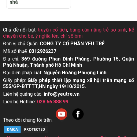
nhà
Chủ đề nổi bật:
truyện cổ tích
,
bảng cân nặng trẻ sơ sinh
,
kể
chuyện cho bé
,
ý nghĩa tên
,
chỉ số bmi
Đơn vị chủ Quản:
CÔNG TY CỔ PHẦN YÊU TRẺ
Mã số thuế:
0312926237
Địa chỉ:
369 đường Phan Đình Phùng, Phường 15, Quận
Phú Nhuận, Thành phố Hồ Chí Minh
Đại diện pháp luật:
Nguyễn Hoàng Phượng Linh
Giấy phép:
Giấy phép thiết lập mạng xã hội trên mạng số
555/GP-BTTTT,HN ngày 19/10/2015.
Liên hệ quảng cáo:
info@yeutre.vn
Liên hệ Hotline:
028 66 888 99
Theo dõi chúng tôi trên: