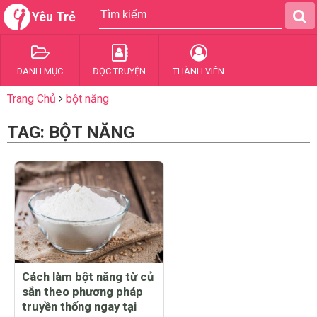
Yêu Trẻ
DANH MỤC
ĐỌC TRUYỆN
THÀNH VIÊN
Trang Chủ
bột năng
TAG: BỘT NĂNG
Cách làm bột năng từ củ
sắn theo phương pháp
truyền thống ngay tại