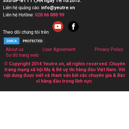
555/GP-BTTTT,HN ngày 19/10/2015.
Liên hệ quảng cáo:
info@yeutre.vn
Liên hệ Hotline:
028 66 888 99
Theo dõi chúng tôi trên:
About us
User Agreement
Privacy Policy
Sơ đồ trang web
© Copyright 2014 Yeutre.vn, all rights reserved. Chuyên
trang mạng xã hội Mẹ & Bé uy tín hàng đầu Việt Nam. Với
nội dung được viết và tham vấn bởi các chuyên gia & Bác
sĩ hàng đầu trong lĩnh vực.