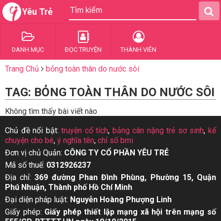
Yêu Trẻ
DANH MỤC
ĐỌC TRUYỆN
THÀNH VIÊN
Trang Chủ
bỏng toàn thân do nước sôi
TAG: BỎNG TOÀN THÂN DO NƯỚC SÔI
Không tìm thấy bài viết nào
Chủ đề nổi bật:
truyện cổ tích
,
bảng cân nặng trẻ sơ sinh
,
kể
chuyện cho bé
,
ý nghĩa tên
,
chỉ số bmi
Đơn vị chủ Quản:
CÔNG TY CỔ PHẦN YÊU TRẺ
Mã số thuế:
0312926237
Địa chỉ:
369 đường Phan Đình Phùng, Phường 15, Quận
Phú Nhuận, Thành phố Hồ Chí Minh
Đại diện pháp luật:
Nguyễn Hoàng Phượng Linh
Giấy phép:
Giấy phép thiết lập mạng xã hội trên mạng số