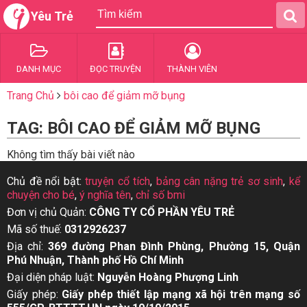
Yêu Trẻ
DANH MỤC
ĐỌC TRUYỆN
THÀNH VIÊN
Trang Chủ
bôi cao để giảm mỡ bụng
TAG: BÔI CAO ĐỂ GIẢM MỠ BỤNG
Không tìm thấy bài viết nào
Chủ đề nổi bật:
truyện cổ tích
,
bảng cân nặng trẻ sơ sinh
,
kể
chuyện cho bé
,
ý nghĩa tên
,
chỉ số bmi
Đơn vị chủ Quản:
CÔNG TY CỔ PHẦN YÊU TRẺ
Mã số thuế:
0312926237
Địa chỉ:
369 đường Phan Đình Phùng, Phường 15, Quận
Phú Nhuận, Thành phố Hồ Chí Minh
Đại diện pháp luật:
Nguyễn Hoàng Phượng Linh
Giấy phép:
Giấy phép thiết lập mạng xã hội trên mạng số