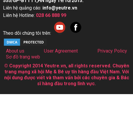
555/GP-BTTTT,HN ngày 19/10/2015.
Liên hệ quảng cáo:
info@yeutre.vn
Liên hệ Hotline:
028 66 888 99
Theo dõi chúng tôi trên:
About us
User Agreement
Privacy Policy
Sơ đồ trang web
© Copyright 2014 Yeutre.vn, all rights reserved. Chuyên
trang mạng xã hội Mẹ & Bé uy tín hàng đầu Việt Nam. Với
nội dung được viết và tham vấn bởi các chuyên gia & Bác
sĩ hàng đầu trong lĩnh vực.