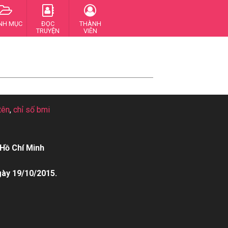
NH MỤC
ĐỌC
THÀNH
TRUYỆN
VIÊN
tên
,
chỉ số bmi
Hồ Chí Minh
gày 19/10/2015.