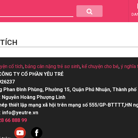
DA
 TÍCH
uyện cổ tích
,
bảng cân nặng trẻ sơ sinh
,
kể chuyện cho bé
,
ý nghĩa 
CÔNG TY CỔ PHẦN YÊU TRẺ
926237
g Phan Đình Phùng, Phường 15, Quận Phú Nhuận, Thành phố 
:
Nguyễn Hoàng Phượng Linh
hép thiết lập mạng xã hội trên mạng số 555/GP-BTTTT,HN n
:
info@yeutre.vn
28 66 888 99