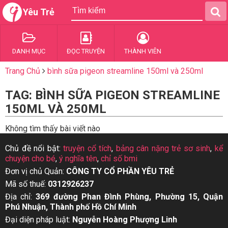
Yêu Trẻ
DANH MỤC
ĐỌC TRUYỆN
THÀNH VIÊN
Trang Chủ
bình sữa pigeon streamline 150ml và 250ml
TAG: BÌNH SỮA PIGEON STREAMLINE
150ML VÀ 250ML
Không tìm thấy bài viết nào
Chủ đề nổi bật:
truyện cổ tích
,
bảng cân nặng trẻ sơ sinh
,
kể
chuyện cho bé
,
ý nghĩa tên
,
chỉ số bmi
Đơn vị chủ Quản:
CÔNG TY CỔ PHẦN YÊU TRẺ
Mã số thuế:
0312926237
Địa chỉ:
369 đường Phan Đình Phùng, Phường 15, Quận
Phú Nhuận, Thành phố Hồ Chí Minh
Đại diện pháp luật:
Nguyễn Hoàng Phượng Linh