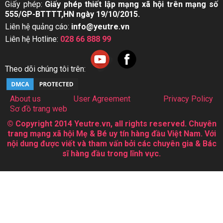
Giấy phép:
Giấy phép thiết lập mạng xã hội trên mạng số
555/GP-BTTTT,HN ngày 19/10/2015.
Liên hệ quảng cáo:
info@yeutre.vn
Liên hệ Hotline:
028 66 888 99
Theo dõi chúng tôi trên:
About us
User Agreement
Privacy Policy
Sơ đồ trang web
© Copyright 2014 Yeutre.vn, all rights reserved. Chuyên
trang mạng xã hội Mẹ & Bé uy tín hàng đầu Việt Nam. Với
nội dung được viết và tham vấn bởi các chuyên gia & Bác
sĩ hàng đầu trong lĩnh vực.