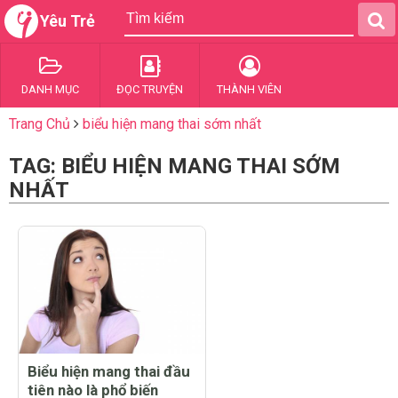
Yêu Trẻ
DANH MỤC
ĐỌC TRUYỆN
THÀNH VIÊN
Trang Chủ
biểu hiện mang thai sớm nhất
TAG: BIỂU HIỆN MANG THAI SỚM
NHẤT
Biểu hiện mang thai đầu
tiên nào là phổ biến