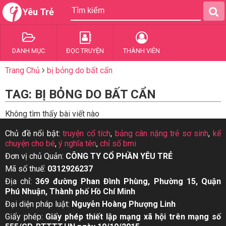
Yêu Trẻ
DANH MỤC
ĐỌC TRUYỆN
THÀNH VIÊN
Trang Chủ
bị bỏng do bất cẩn
TAG: BỊ BỎNG DO BẤT CẨN
Không tìm thấy bài viết nào
Chủ đề nổi bật:
truyện cổ tích
,
bảng cân nặng trẻ sơ sinh
,
kể
chuyện cho bé
,
ý nghĩa tên
,
chỉ số bmi
Đơn vị chủ Quản:
CÔNG TY CỔ PHẦN YÊU TRẺ
Mã số thuế:
0312926237
Địa chỉ:
369 đường Phan Đình Phùng, Phường 15, Quận
Phú Nhuận, Thành phố Hồ Chí Minh
Đại diện pháp luật:
Nguyễn Hoàng Phượng Linh
Giấy phép:
Giấy phép thiết lập mạng xã hội trên mạng số