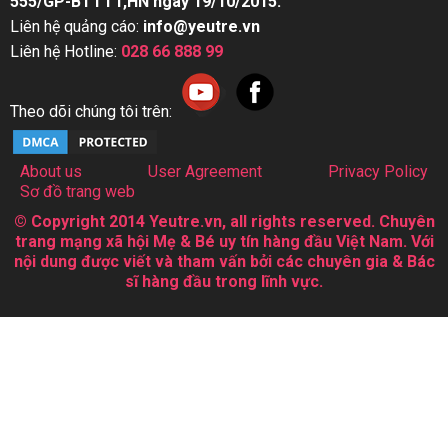
555/GP-BTTTT,HN ngày 19/10/2015.
Liên hệ quảng cáo:
info@yeutre.vn
Liên hệ Hotline:
028 66 888 99
Theo dõi chúng tôi trên:
About us
User Agreement
Privacy Policy
Sơ đồ trang web
© Copyright 2014 Yeutre.vn, all rights reserved. Chuyên
trang mạng xã hội Mẹ & Bé uy tín hàng đầu Việt Nam. Với
nội dung được viết và tham vấn bởi các chuyên gia & Bác
sĩ hàng đầu trong lĩnh vực.