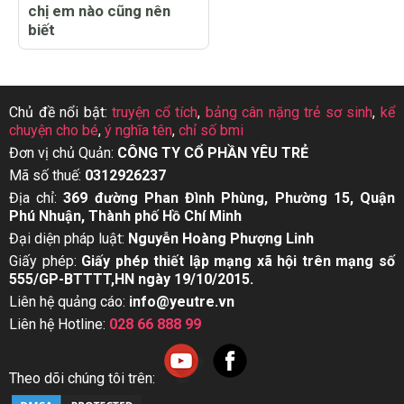
chị em nào cũng nên
biết
Chủ đề nổi bật:
truyện cổ tích
,
bảng cân nặng trẻ sơ sinh
,
kể
chuyện cho bé
,
ý nghĩa tên
,
chỉ số bmi
Đơn vị chủ Quản:
CÔNG TY CỔ PHẦN YÊU TRẺ
Mã số thuế:
0312926237
Địa chỉ:
369 đường Phan Đình Phùng, Phường 15, Quận
Phú Nhuận, Thành phố Hồ Chí Minh
Đại diện pháp luật:
Nguyễn Hoàng Phượng Linh
Giấy phép:
Giấy phép thiết lập mạng xã hội trên mạng số
555/GP-BTTTT,HN ngày 19/10/2015.
Liên hệ quảng cáo:
info@yeutre.vn
Liên hệ Hotline:
028 66 888 99
Theo dõi chúng tôi trên: