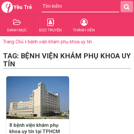
Yêu Trẻ
DANH MỤC
ĐỌC TRUYỆN
THÀNH VIÊN
Trang Chủ
bệnh viện khám phụ khoa uy tín
TAG: BỆNH VIỆN KHÁM PHỤ KHOA UY
TÍN
8 bệnh viện khám phụ
khoa uy tín tại TPHCM