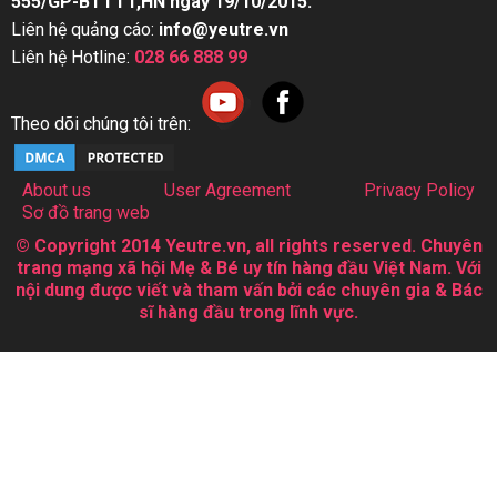
555/GP-BTTTT,HN ngày 19/10/2015.
Liên hệ quảng cáo:
info@yeutre.vn
Liên hệ Hotline:
028 66 888 99
Theo dõi chúng tôi trên:
About us
User Agreement
Privacy Policy
Sơ đồ trang web
© Copyright 2014 Yeutre.vn, all rights reserved. Chuyên
trang mạng xã hội Mẹ & Bé uy tín hàng đầu Việt Nam. Với
nội dung được viết và tham vấn bởi các chuyên gia & Bác
sĩ hàng đầu trong lĩnh vực.