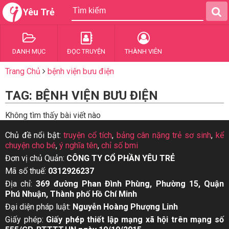
Yêu Trẻ
DANH MỤC
ĐỌC TRUYỆN
THÀNH VIÊN
Trang Chủ
bệnh viện bưu điện
TAG: BỆNH VIỆN BƯU ĐIỆN
Không tìm thấy bài viết nào
Chủ đề nổi bật:
truyện cổ tích
,
bảng cân nặng trẻ sơ sinh
,
kể
chuyện cho bé
,
ý nghĩa tên
,
chỉ số bmi
Đơn vị chủ Quản:
CÔNG TY CỔ PHẦN YÊU TRẺ
Mã số thuế:
0312926237
Địa chỉ:
369 đường Phan Đình Phùng, Phường 15, Quận
Phú Nhuận, Thành phố Hồ Chí Minh
Đại diện pháp luật:
Nguyễn Hoàng Phượng Linh
Giấy phép:
Giấy phép thiết lập mạng xã hội trên mạng số