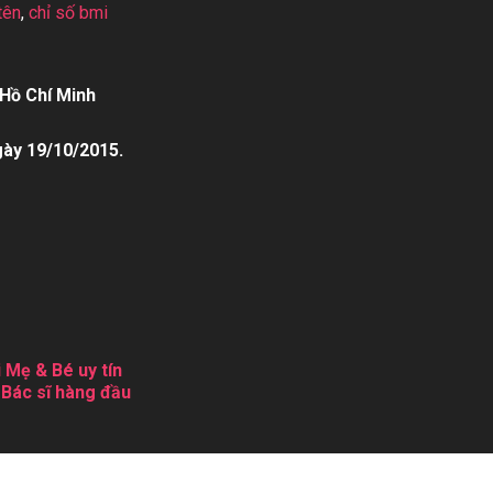
tên
,
chỉ số bmi
Hồ Chí Minh
gày 19/10/2015.
 Mẹ & Bé uy tín
 Bác sĩ hàng đầu