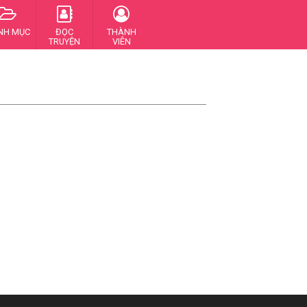
NH MỤC
ĐỌC
THÀNH
TRUYỆN
VIÊN