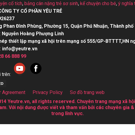
uyện cổ tích
,
bảng cân nặng trẻ sơ sinh
,
kể chuyện cho bé
,
ý nghĩa 
CÔNG TY CỔ PHẦN YÊU TRẺ
926237
g Phan Đình Phùng, Phường 15, Quận Phú Nhuận, Thành phố 
:
Nguyễn Hoàng Phượng Linh
hép thiết lập mạng xã hội trên mạng số 555/GP-BTTTT,HN n
:
info@yeutre.vn
28 66 888 99
 trên:
r Agreement
Privacy Policy
Sơ đồ trang web
14 Yeutre.vn, all rights reserved. Chuyên trang mạng xã hội
am. Với nội dung được viết và tham vấn bởi các chuyên gia &
trong lĩnh vực.