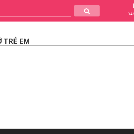
DA
Ở TRẺ EM