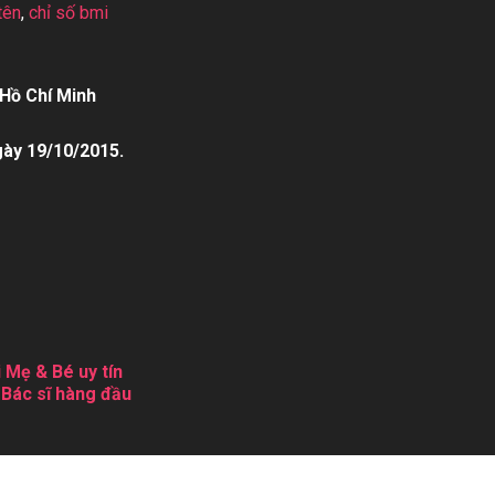
tên
,
chỉ số bmi
Hồ Chí Minh
gày 19/10/2015.
 Mẹ & Bé uy tín
 Bác sĩ hàng đầu