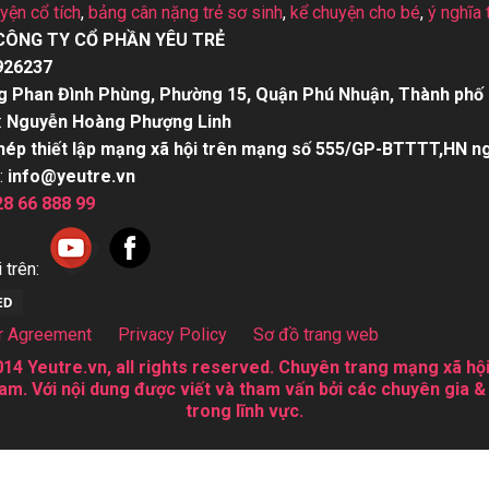
uyện cổ tích
,
bảng cân nặng trẻ sơ sinh
,
kể chuyện cho bé
,
ý nghĩa 
CÔNG TY CỔ PHẦN YÊU TRẺ
926237
g Phan Đình Phùng, Phường 15, Quận Phú Nhuận, Thành phố 
:
Nguyễn Hoàng Phượng Linh
hép thiết lập mạng xã hội trên mạng số 555/GP-BTTTT,HN n
:
info@yeutre.vn
28 66 888 99
 trên:
r Agreement
Privacy Policy
Sơ đồ trang web
14 Yeutre.vn, all rights reserved. Chuyên trang mạng xã hội
am. Với nội dung được viết và tham vấn bởi các chuyên gia &
trong lĩnh vực.