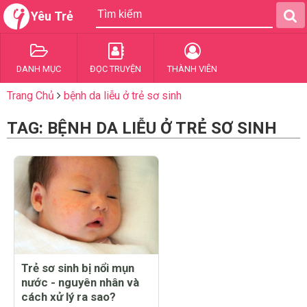
Yêu Trẻ
DANH MỤC
ĐỌC TRUYỆN
THÀNH VIÊN
Trang Chủ
bệnh da liễu ở trẻ sơ sinh
TAG: BỆNH DA LIỄU Ở TRẺ SƠ SINH
Trẻ sơ sinh bị nổi mụn
nước - nguyên nhân và
cách xử lý ra sao?