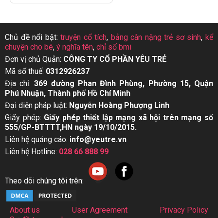
Chủ đề nổi bật:
truyện cổ tích
,
bảng cân nặng trẻ sơ sinh
,
kể
chuyện cho bé
,
ý nghĩa tên
,
chỉ số bmi
Đơn vị chủ Quản:
CÔNG TY CỔ PHẦN YÊU TRẺ
Mã số thuế:
0312926237
Địa chỉ:
369 đường Phan Đình Phùng, Phường 15, Quận
Phú Nhuận, Thành phố Hồ Chí Minh
Đại diện pháp luật:
Nguyễn Hoàng Phượng Linh
Giấy phép:
Giấy phép thiết lập mạng xã hội trên mạng số
555/GP-BTTTT,HN ngày 19/10/2015.
Liên hệ quảng cáo:
info@yeutre.vn
Liên hệ Hotline:
028 66 888 99
Theo dõi chúng tôi trên:
About us
User Agreement
Privacy Policy