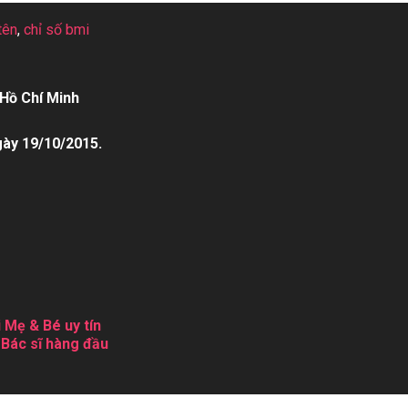
tên
,
chỉ số bmi
Hồ Chí Minh
gày 19/10/2015.
 Mẹ & Bé uy tín
 Bác sĩ hàng đầu