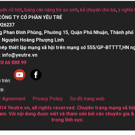
uyện cổ tích
,
bảng cân nặng trẻ sơ sinh
,
kể chuyện cho bé
,
ý nghĩa 
CÔNG TY CỔ PHẦN YÊU TRẺ
926237
g Phan Đình Phùng, Phường 15, Quận Phú Nhuận, Thành phố 
:
Nguyễn Hoàng Phượng Linh
hép thiết lập mạng xã hội trên mạng số 555/GP-BTTTT,HN n
:
info@yeutre.vn
28 66 888 99
 trên:
r Agreement
Privacy Policy
Sơ đồ trang web
14 Yeutre.vn, all rights reserved. Chuyên trang mạng xã hội
am. Với nội dung được viết và tham vấn bởi các chuyên gia &
trong lĩnh vực.