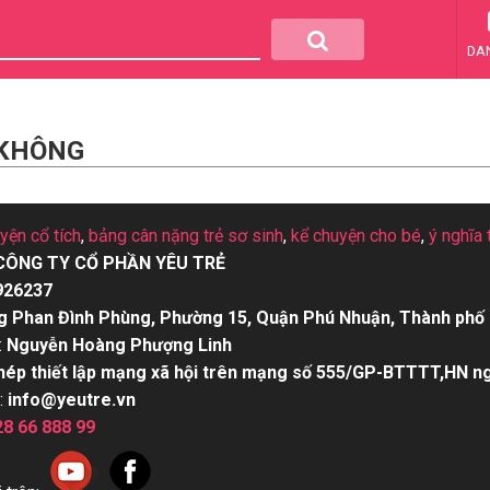
DA
 KHÔNG
uyện cổ tích
,
bảng cân nặng trẻ sơ sinh
,
kể chuyện cho bé
,
ý nghĩa 
CÔNG TY CỔ PHẦN YÊU TRẺ
926237
g Phan Đình Phùng, Phường 15, Quận Phú Nhuận, Thành phố 
:
Nguyễn Hoàng Phượng Linh
hép thiết lập mạng xã hội trên mạng số 555/GP-BTTTT,HN n
:
info@yeutre.vn
28 66 888 99