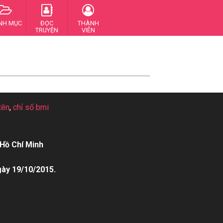
NH MỤC
ĐỌC
THÀNH
TRUYỆN
VIÊN
tên
,
chỉ số bmi
Hồ Chí Minh
gày 19/10/2015.