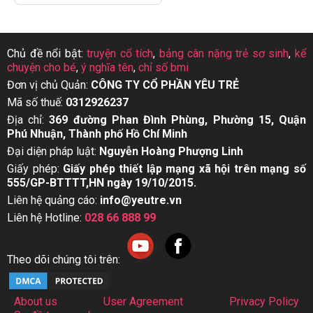
Chủ đề nổi bật:
truyện cổ tích
,
bảng cân nặng trẻ sơ sinh
,
kể
chuyện cho bé
,
ý nghĩa tên
,
chỉ số bmi
Đơn vị chủ Quản:
CÔNG TY CỔ PHẦN YÊU TRẺ
Mã số thuế:
0312926237
Địa chỉ:
369 đường Phan Đình Phùng, Phường 15, Quận
Phú Nhuận, Thành phố Hồ Chí Minh
Đại diện pháp luật:
Nguyễn Hoàng Phượng Linh
Giấy phép:
Giấy phép thiết lập mạng xã hội trên mạng số
555/GP-BTTTT,HN ngày 19/10/2015.
Liên hệ quảng cáo:
info@yeutre.vn
Liên hệ Hotline:
028 66 888 99
Theo dõi chúng tôi trên:
About us
User Agreement
Privacy Policy