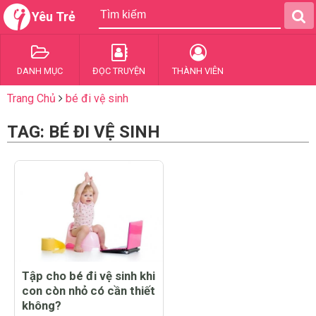
Yêu Trẻ
DANH MỤC
ĐỌC TRUYỆN
THÀNH VIÊN
Trang Chủ
bé đi vệ sinh
TAG: BÉ ĐI VỆ SINH
Tập cho bé đi vệ sinh khi
con còn nhỏ có cần thiết
không?