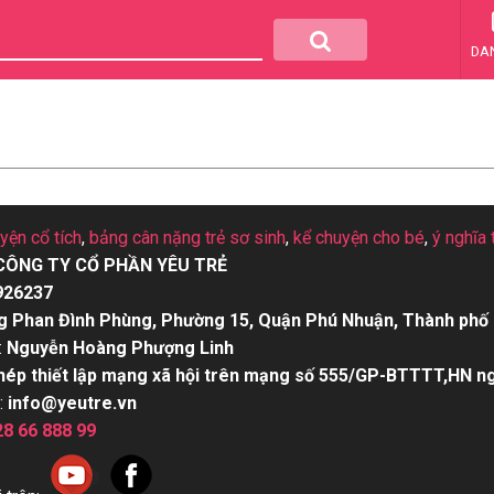
DA
uyện cổ tích
,
bảng cân nặng trẻ sơ sinh
,
kể chuyện cho bé
,
ý nghĩa 
CÔNG TY CỔ PHẦN YÊU TRẺ
926237
g Phan Đình Phùng, Phường 15, Quận Phú Nhuận, Thành phố 
:
Nguyễn Hoàng Phượng Linh
hép thiết lập mạng xã hội trên mạng số 555/GP-BTTTT,HN n
:
info@yeutre.vn
28 66 888 99