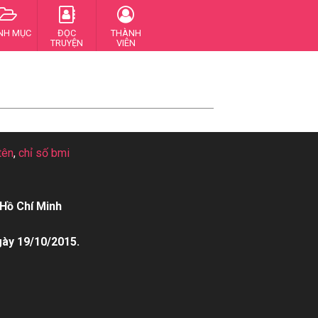
NH MỤC
ĐỌC
THÀNH
TRUYỆN
VIÊN
tên
,
chỉ số bmi
Hồ Chí Minh
gày 19/10/2015.