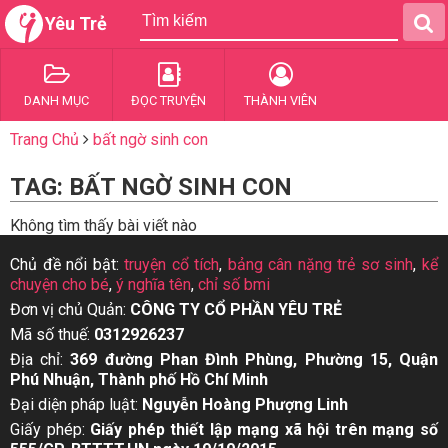
Yêu Trẻ
DANH MỤC
ĐỌC TRUYỆN
THÀNH VIÊN
Trang Chủ
bất ngờ sinh con
TAG: BẤT NGỜ SINH CON
Không tìm thấy bài viết nào
Chủ đề nổi bật:
truyện cổ tích
,
bảng cân nặng trẻ sơ sinh
,
kể
chuyện cho bé
,
ý nghĩa tên
,
chỉ số bmi
Đơn vị chủ Quản:
CÔNG TY CỔ PHẦN YÊU TRẺ
Mã số thuế:
0312926237
Địa chỉ:
369 đường Phan Đình Phùng, Phường 15, Quận
Phú Nhuận, Thành phố Hồ Chí Minh
Đại diện pháp luật:
Nguyễn Hoàng Phượng Linh
Giấy phép:
Giấy phép thiết lập mạng xã hội trên mạng số