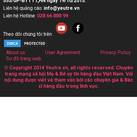
555/GP-BTTTT,HN ngày 19/10/2015.
Liên hệ quảng cáo:
info@yeutre.vn
Liên hệ Hotline:
028 66 888 99
Theo dõi chúng tôi trên:
About us
User Agreement
Privacy Policy
Sơ đồ trang web
© Copyright 2014 Yeutre.vn, all rights reserved. Chuyên
trang mạng xã hội Mẹ & Bé uy tín hàng đầu Việt Nam. Với
nội dung được viết và tham vấn bởi các chuyên gia & Bác
sĩ hàng đầu trong lĩnh vực.