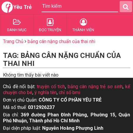
Yêu Trẻ
DANH MỤC
ĐỌC TRUYỆN
THÀNH VIÊN
Trang Chủ
bảng cân nặng chuẩn của thai nhi
TAG: BẢNG CÂN NẶNG CHUẨN CỦA
THAI NHI
Không tìm thấy bài viết nào
Chủ đề nổi bật:
truyện cổ tích
,
bảng cân nặng trẻ sơ sinh
,
kể
chuyện cho bé
,
ý nghĩa tên
,
chỉ số bmi
Đơn vị chủ Quản:
CÔNG TY CỔ PHẦN YÊU TRẺ
Mã số thuế:
0312926237
Địa chỉ:
369 đường Phan Đình Phùng, Phường 15, Quận
Phú Nhuận, Thành phố Hồ Chí Minh
Đại diện pháp luật:
Nguyễn Hoàng Phượng Linh