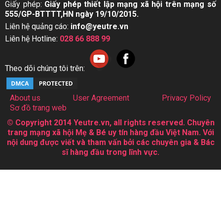
Giấy phép:
Giấy phép thiết lập mạng xã hội trên mạng số
555/GP-BTTTT,HN ngày 19/10/2015.
Liên hệ quảng cáo:
info@yeutre.vn
Liên hệ Hotline:
028 66 888 99
Theo dõi chúng tôi trên:
About us
User Agreement
Privacy Policy
Sơ đồ trang web
© Copyright 2014 Yeutre.vn, all rights reserved. Chuyên
trang mạng xã hội Mẹ & Bé uy tín hàng đầu Việt Nam. Với
nội dung được viết và tham vấn bởi các chuyên gia & Bác
sĩ hàng đầu trong lĩnh vực.