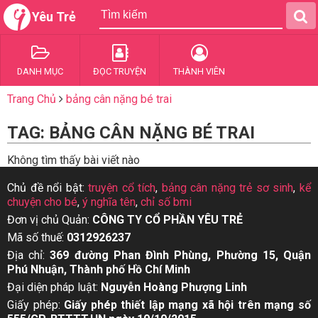
Yêu Trẻ
DANH MỤC
ĐỌC TRUYỆN
THÀNH VIÊN
Trang Chủ
bảng cân nặng bé trai
TAG: BẢNG CÂN NẶNG BÉ TRAI
Không tìm thấy bài viết nào
Chủ đề nổi bật:
truyện cổ tích
,
bảng cân nặng trẻ sơ sinh
,
kể
chuyện cho bé
,
ý nghĩa tên
,
chỉ số bmi
Đơn vị chủ Quản:
CÔNG TY CỔ PHẦN YÊU TRẺ
Mã số thuế:
0312926237
Địa chỉ:
369 đường Phan Đình Phùng, Phường 15, Quận
Phú Nhuận, Thành phố Hồ Chí Minh
Đại diện pháp luật:
Nguyễn Hoàng Phượng Linh
Giấy phép:
Giấy phép thiết lập mạng xã hội trên mạng số