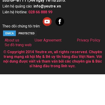
555/GP-BTTTT,HN ngày 19/10/2015.
Liên hệ quảng cáo:
info@yeutre.vn
Liên hệ Hotline:
028 66 888 99
Theo dõi chúng tôi trên:
About us
User Agreement
Privacy Policy
Sơ đồ trang web
© Copyright 2014 Yeutre.vn, all rights reserved. Chuyên
trang mạng xã hội Mẹ & Bé uy tín hàng đầu Việt Nam. Với
nội dung được viết và tham vấn bởi các chuyên gia & Bác
sĩ hàng đầu trong lĩnh vực.