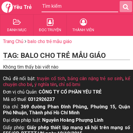
Yêu Trẻ
DANH MỤC
ĐỌC TRUYỆN
THÀNH VIÊN
Trang Chủ
balo cho trẻ mẫu giáo
TAG: BALO CHO TRẺ MẪU GIÁO
Không tìm thấy bài viết nào
Chủ đề nổi bật:
truyện cổ tích
,
bảng cân nặng trẻ sơ sinh
,
kể
chuyện cho bé
,
ý nghĩa tên
,
chỉ số bmi
Đơn vị chủ Quản:
CÔNG TY CỔ PHẦN YÊU TRẺ
Mã số thuế:
0312926237
Địa chỉ:
369 đường Phan Đình Phùng, Phường 15, Quận
Phú Nhuận, Thành phố Hồ Chí Minh
Đại diện pháp luật:
Nguyễn Hoàng Phượng Linh
Giấy phép:
Giấy phép thiết lập mạng xã hội trên mạng số