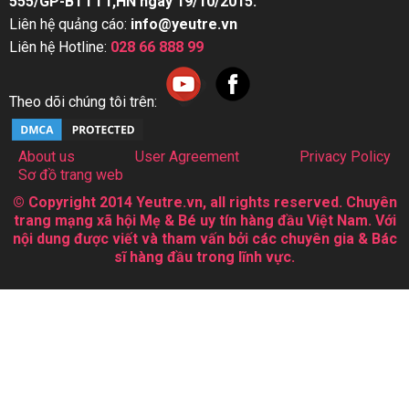
555/GP-BTTTT,HN ngày 19/10/2015.
Liên hệ quảng cáo:
info@yeutre.vn
Liên hệ Hotline:
028 66 888 99
Theo dõi chúng tôi trên:
About us
User Agreement
Privacy Policy
Sơ đồ trang web
© Copyright 2014 Yeutre.vn, all rights reserved. Chuyên
trang mạng xã hội Mẹ & Bé uy tín hàng đầu Việt Nam. Với
nội dung được viết và tham vấn bởi các chuyên gia & Bác
sĩ hàng đầu trong lĩnh vực.