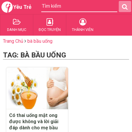
Yêu Trẻ
DANH MỤC
ĐỌC TRUYỆN
THÀNH VIÊN
Trang Chủ
bà bầu uống
TAG: BÀ BẦU UỐNG
Có thai uống mật ong
được không và lời giải
đáp dành cho mẹ bầu