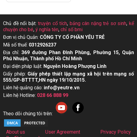
Chủ đề nổi bật:
truyện cổ tích
,
bảng cân nặng trẻ sơ sinh
,
kể
chuyện cho bé
,
ý nghĩa tên
,
chỉ số bmi
Đơn vị chủ Quản:
CÔNG TY CỔ PHẦN YÊU TRẺ
Mã số thuế:
0312926237
Địa chỉ:
369 đường Phan Đình Phùng, Phường 15, Quận
Phú Nhuận, Thành phố Hồ Chí Minh
Đại diện pháp luật:
Nguyễn Hoàng Phượng Linh
Giấy phép:
Giấy phép thiết lập mạng xã hội trên mạng số
555/GP-BTTTT,HN ngày 19/10/2015.
Liên hệ quảng cáo:
info@yeutre.vn
Liên hệ Hotline:
028 66 888 99
Theo dõi chúng tôi trên:
About us
User Agreement
Privacy Policy