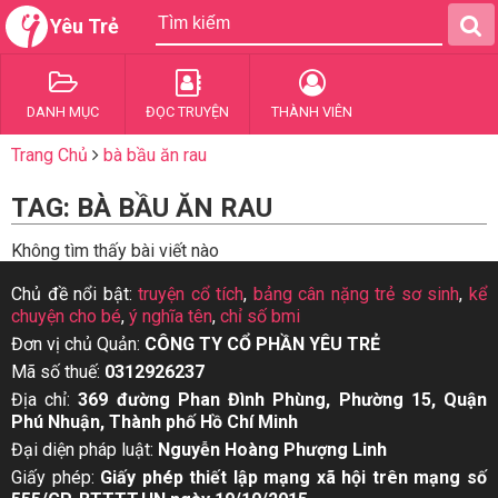
Yêu Trẻ
DANH MỤC
ĐỌC TRUYỆN
THÀNH VIÊN
Trang Chủ
bà bầu ăn rau
TAG: BÀ BẦU ĂN RAU
Không tìm thấy bài viết nào
Chủ đề nổi bật:
truyện cổ tích
,
bảng cân nặng trẻ sơ sinh
,
kể
chuyện cho bé
,
ý nghĩa tên
,
chỉ số bmi
Đơn vị chủ Quản:
CÔNG TY CỔ PHẦN YÊU TRẺ
Mã số thuế:
0312926237
Địa chỉ:
369 đường Phan Đình Phùng, Phường 15, Quận
Phú Nhuận, Thành phố Hồ Chí Minh
Đại diện pháp luật:
Nguyễn Hoàng Phượng Linh
Giấy phép:
Giấy phép thiết lập mạng xã hội trên mạng số