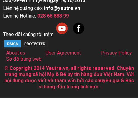
555/GP-BTTTT,HN ngày 19/10/2015.
Liên hệ quảng cáo:
info@yeutre.vn
Liên hệ Hotline:
028 66 888 99
Theo dõi chúng tôi trên:
About us
User Agreement
Privacy Policy
Sơ đồ trang web
© Copyright 2014 Yeutre.vn, all rights reserved. Chuyên
trang mạng xã hội Mẹ & Bé uy tín hàng đầu Việt Nam. Với
nội dung được viết và tham vấn bởi các chuyên gia & Bác
sĩ hàng đầu trong lĩnh vực.