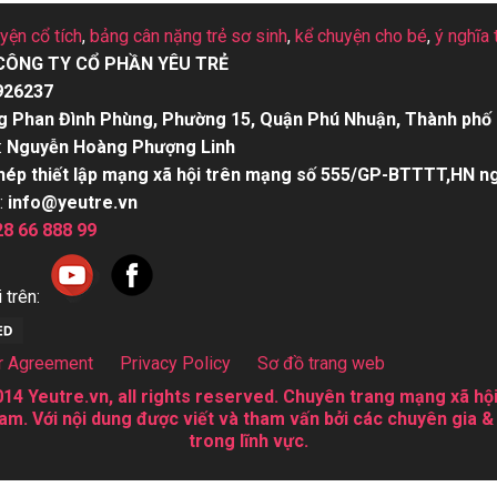
uyện cổ tích
,
bảng cân nặng trẻ sơ sinh
,
kể chuyện cho bé
,
ý nghĩa 
CÔNG TY CỔ PHẦN YÊU TRẺ
926237
g Phan Đình Phùng, Phường 15, Quận Phú Nhuận, Thành phố 
:
Nguyễn Hoàng Phượng Linh
hép thiết lập mạng xã hội trên mạng số 555/GP-BTTTT,HN n
:
info@yeutre.vn
28 66 888 99
 trên:
r Agreement
Privacy Policy
Sơ đồ trang web
14 Yeutre.vn, all rights reserved. Chuyên trang mạng xã hội
am. Với nội dung được viết và tham vấn bởi các chuyên gia &
trong lĩnh vực.