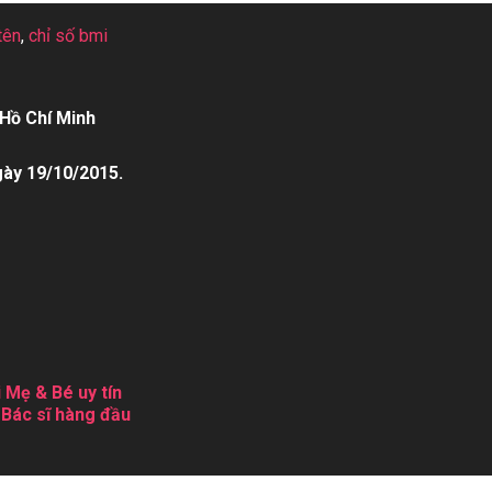
tên
,
chỉ số bmi
Hồ Chí Minh
gày 19/10/2015.
 Mẹ & Bé uy tín
 Bác sĩ hàng đầu